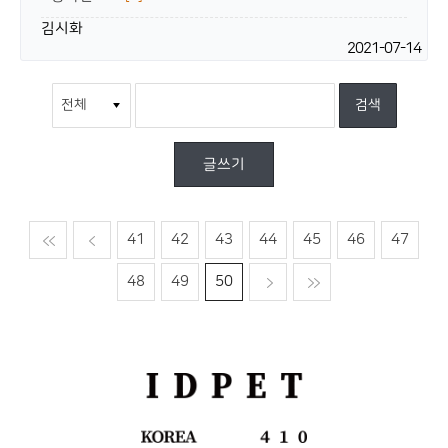
김시화
2021-07-14
글쓰기
맨처음
이전
41
42
43
44
45
46
47
48
49
50
다음
맨마지막