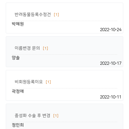
반려동물등록수정건
[1]
박혜원
2022-10-24
이름변경 문의
[1]
양솔
2022-10-17
비회원등록이요
[1]
곽정애
2022-10-11
중성화 수술 후 변경
[1]
정민희