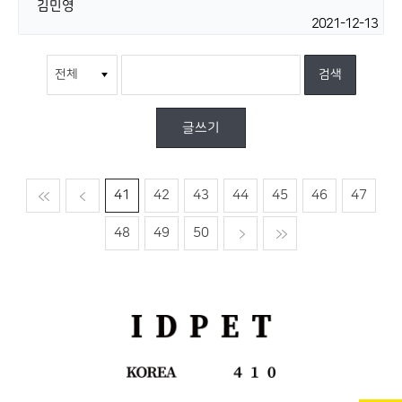
김민영
2021-12-13
글쓰기
맨처음
이전
41
42
43
44
45
46
47
48
49
50
다음
맨마지막