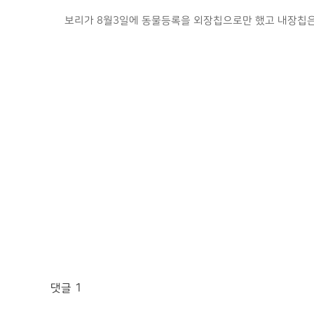
보리가 8월3일에 동물등록을 외장칩으로만 했고 내장칩은 
댓글
1