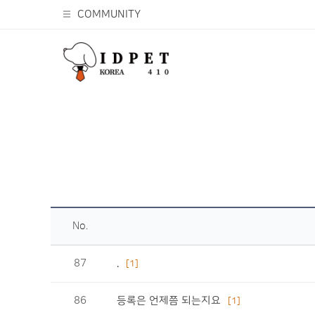
COMMUNITY
No.
87
.
[1]
86
등록은 언제쯤 되는지요
[1]