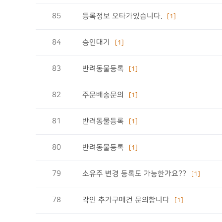
85
등록정보 오타가있습니다.
[1]
84
승인대기
[1]
83
반려동물등록
[1]
82
주문배송문의
[1]
81
반려동물등록
[1]
80
반려동물등록
[1]
79
소유주 변경 등록도 가능한가요??
[1]
78
각인 추가구매건 문의합니다
[1]